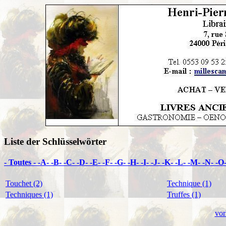
Liste der Schlüsselwörter
- Toutes -
-A-
-B-
-C-
-D-
-E-
-F-
-G-
-H-
-I-
-J-
-K-
-L-
-M-
-N-
-O
Touchet (2)
Technique (1)
Techniques (1)
Truffes (1)
vor