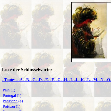
Liste der Schlüsselwörter
- Toutes -
-A-
-B-
-C-
-D-
-E-
-F-
-G-
-H-
-I-
-J-
-K-
-L-
-M-
-N-
-O
Pain (1)
Portugal (1)
Patisserie (4)
Poisson (1)