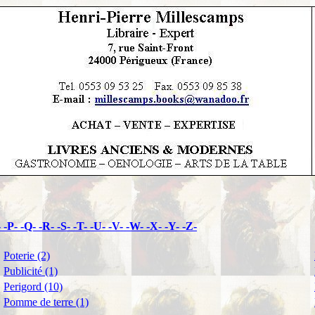
-
-P-
-Q-
-R-
-S-
-T-
-U-
-V-
-W-
-X-
-Y-
-Z-
Poterie (2)
Publicité (1)
Perigord (10)
Pomme de terre (1)