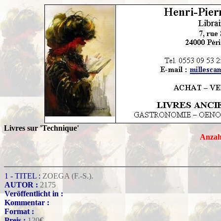
Livres sur 'Technique'
Anzah
1 - TITEL :
ZOEGA (F.-S.).
AUTOR :
2175
Veröffentlicht in :
Kommentar :
Format :
Preis :
120
€