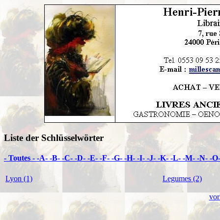
Liste der Schlüsselwörter
- Toutes -
-A-
-B-
-C-
-D-
-E-
-F-
-G-
-H-
-I-
-J-
-K-
-L-
-M-
-N-
-O
Lyon (1)
Legumes (2)
vor