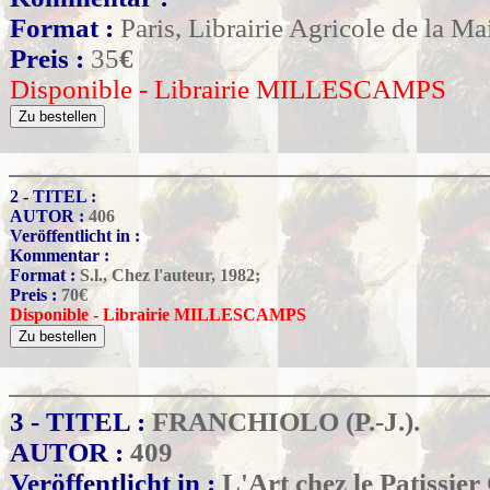
Format :
Paris, Librairie Agricole de la M
Preis :
35
€
Disponible - Librairie MILLESCAMPS
2 - TITEL :
AUTOR :
406
Veröffentlicht in :
Kommentar :
Format :
S.l., Chez l'auteur, 1982;
Preis :
70
€
Disponible - Librairie MILLESCAMPS
3 - TITEL :
FRANCHIOLO (P.-J.).
AUTOR :
409
Veröffentlicht in :
L'Art chez le Patissier