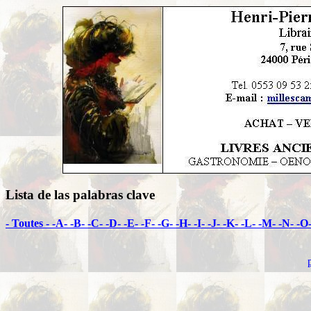
Lista de las palabras clave
- Toutes -
-A-
-B-
-C-
-D-
-E-
-F-
-G-
-H-
-I-
-J-
-K-
-L-
-M-
-N-
-O