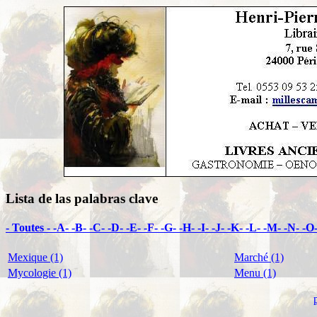
Lista de las palabras clave
- Toutes -
-A-
-B-
-C-
-D-
-E-
-F-
-G-
-H-
-I-
-J-
-K-
-L-
-M-
-N-
-O
Mexique (1)
Marché (1)
Mycologie (1)
Menu (1)