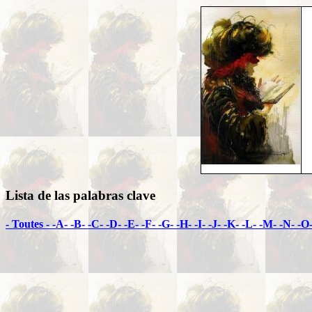
Lista de las palabras clave
- Toutes -
-A-
-B-
-C-
-D-
-E-
-F-
-G-
-H-
-I-
-J-
-K-
-L-
-M-
-N-
-O