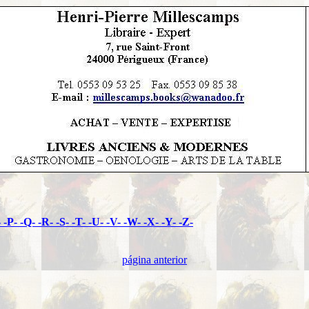
-
-P-
-Q-
-R-
-S-
-T-
-U-
-V-
-W-
-X-
-Y-
-Z-
página anterior