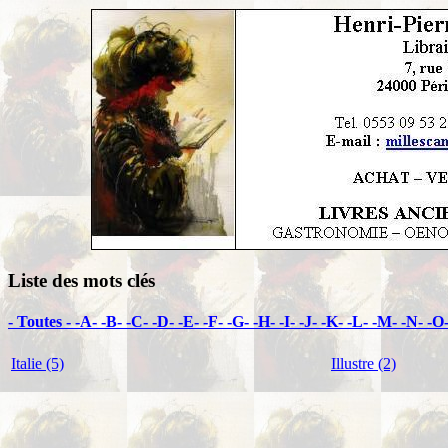
Liste des mots clés
- Toutes -
-A-
-B-
-C-
-D-
-E-
-F-
-G-
-H-
-I-
-J-
-K-
-L-
-M-
-N-
-O
Italie (5)
Illustre (2)