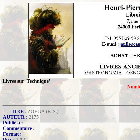
Livres sur 'Technique'
Nombr
1 - TITRE :
ZOEGA (F.-S.).
AUTEUR :
2175
Publié à :
Commentaire :
Format :
Prix :
120
€