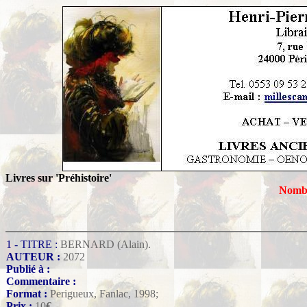
Livres sur 'Préhistoire'
Nombr
1 - TITRE :
BERNARD (Alain).
AUTEUR :
2072
Publié à :
Commentaire :
Format :
Perigueux, Fanlac, 1998;
Prix :
10
€