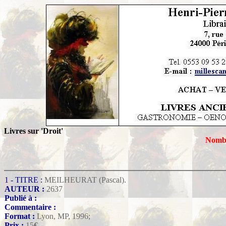
Livres sur 'Droit'
Nombr
1 - TITRE :
MEILHEURAT (Pascal).
AUTEUR :
2637
Publié à :
Commentaire :
Format :
Lyon, MP, 1996;
Prix :
15
€