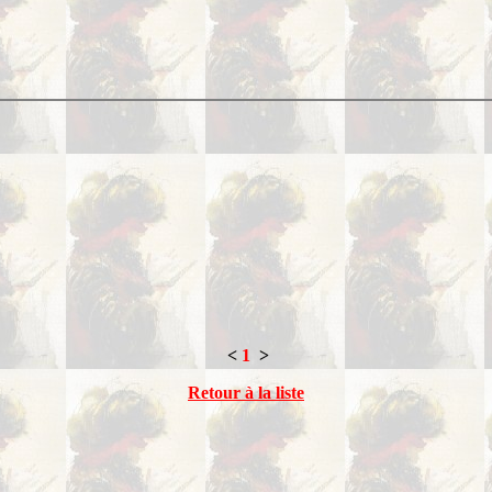
<
1
>
Retour à la liste