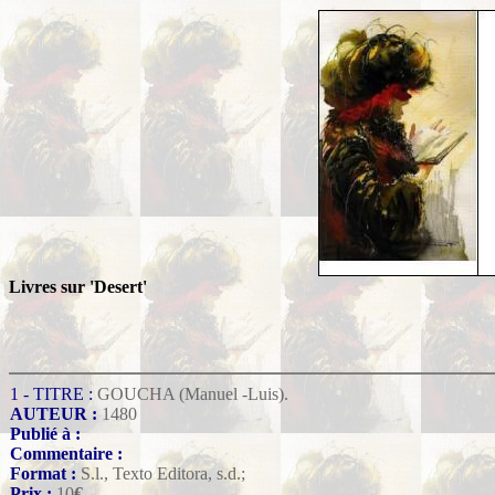
Livres sur 'Desert'
1 - TITRE :
GOUCHA (Manuel -Luis).
AUTEUR :
1480
Publié à :
Commentaire :
Format :
S.l., Texto Editora, s.d.;
Prix :
10
€