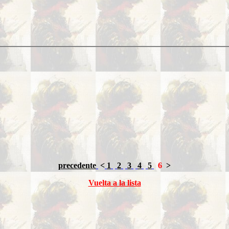
precedente
<
1
2
3
4
5
6
>
Vuelta a la lista