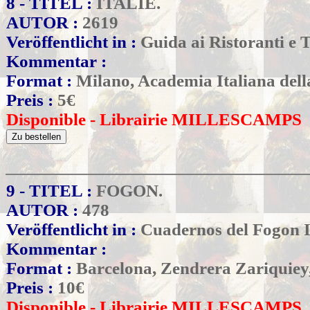
8 - TITEL :
ITALIE.
AUTOR :
2619
Veröffentlicht in :
Guida ai Ristoranti e T
Kommentar :
Format :
Milano, Academia Italiana dell
Preis :
5
€
Disponible - Librairie MILLESCAMPS
9 - TITEL :
FOGON.
AUTOR :
478
Veröffentlicht in :
Cuadernos del Fogon I.
Kommentar :
Format :
Barcelona, Zendrera Zariquiey
Preis :
10
€
Disponible - Librairie MILLESCAMPS