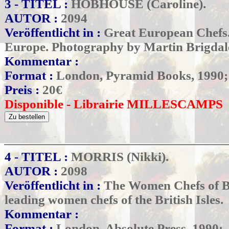
3 - TITEL :
HOBHOUSE (Caroline).
AUTOR :
2094
Veröffentlicht in :
Great European Chefs.
Europe. Photography by Martin Brigdal
Kommentar :
Format :
London, Pyramid Books, 1990;
Preis :
20
€
Disponible - Librairie MILLESCAMPS
4 - TITEL :
MORRIS (Nikki).
AUTOR :
2098
Veröffentlicht in :
The Women Chefs of Bri
leading women chefs of the British Isles.
Kommentar :
Format :
London, Absolute Press, 1990;