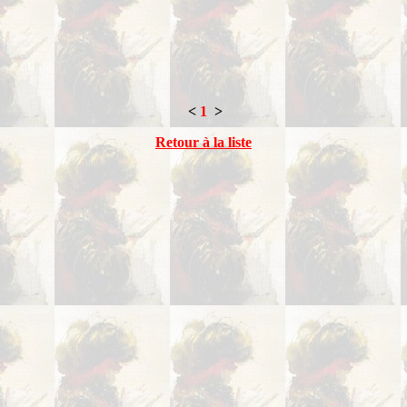
<
1
>
Retour à la liste