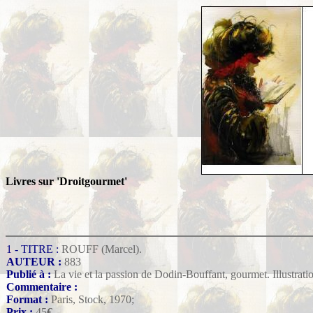
Livres sur 'Droitgourmet'
1 - TITRE :
ROUFF (Marcel).
AUTEUR :
883
Publié à :
La vie et la passion de Dodin-Bouffant, gourmet. Illustrat
Commentaire :
Format :
Paris, Stock, 1970;
Prix :
45
€