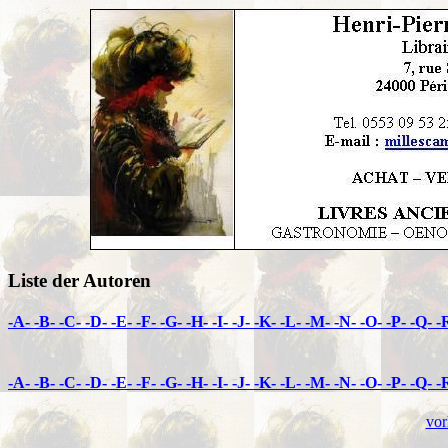
Liste der Autoren
-A-
-B-
-C-
-D-
-E-
-F-
-G-
-H-
-I-
-J-
-K-
-L-
-M-
-N-
-O-
-P-
-Q-
-
-A-
-B-
-C-
-D-
-E-
-F-
-G-
-H-
-I-
-J-
-K-
-L-
-M-
-N-
-O-
-P-
-Q-
-
vor